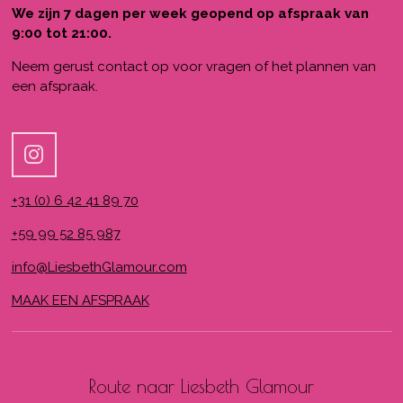
We zijn 7 dagen per week geopend op afspraak van
9:00 tot 21:00.
Neem gerust contact op voor vragen of het plannen van
een afspraak.
I
n
+31 (0) 6 42 41 89 70
s
t
+59 99 52 85 987
a
info@LiesbethGlamour.com
g
r
MAAK EEN AFSPRAAK
a
m
Route naar Liesbeth Glamour