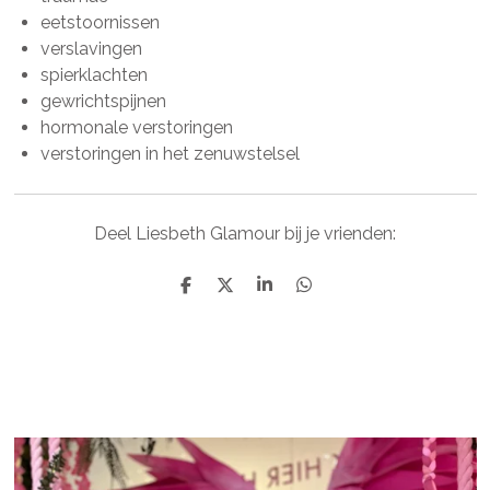
eetstoornissen
verslavingen
spierklachten
gewrichtspijnen
hormonale verstoringen
verstoringen in het zenuwstelsel
Deel Liesbeth Glamour bij je vrienden:
D
D
S
D
e
e
h
e
l
e
a
l
e
l
r
e
n
e
n