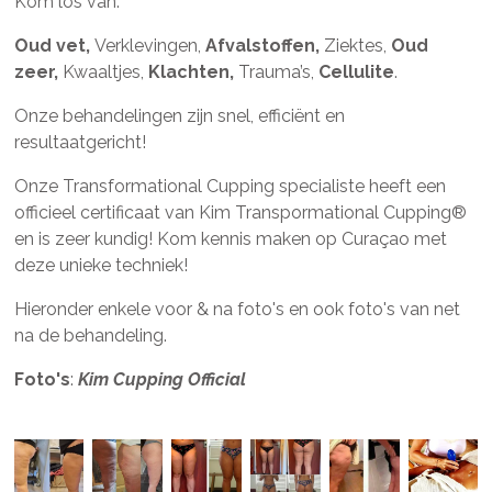
Kom los van:
Oud vet,
Verklevingen,
Afvalstoffen,
Ziektes,
Oud
zeer,
Kwaaltjes,
Klachten,
Trauma’s,
Cellulite
.
Onze behandelingen zijn snel, efficiënt en
resultaatgericht!
Onze Transformational Cupping specialiste heeft een
officieel certificaat van Kim Transpormational Cupping
®
en is zeer kundig! Kom kennis maken op
Curaçao met
deze unieke techniek!
Hieronder enkele voor & na foto's en ook foto's van net
na de behandeling.
Foto's
:
Kim Cupping Official