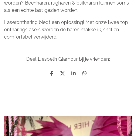
worden? Beenharen, rugharen & buikharen kunnen soms
als een echte last gezien worden.
Laserontharing biedt een oplossing! Met onze twee top
ontharingslasers worden de haren makkelijk, snel en
comfortabel verwijderd.
Deel Liesbeth Glamour bij je vrienden:
D
D
S
D
e
e
h
e
l
e
a
l
e
l
r
e
n
e
n