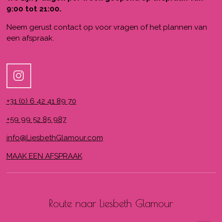
9:00 tot 21:00.
Neem gerust contact op voor vragen of het plannen van
een afspraak.
I
n
+31 (0) 6 42 41 89 70
s
t
+59 99 52 85 987
a
info@LiesbethGlamour.com
g
r
MAAK EEN AFSPRAAK
a
m
Route naar Liesbeth Glamour